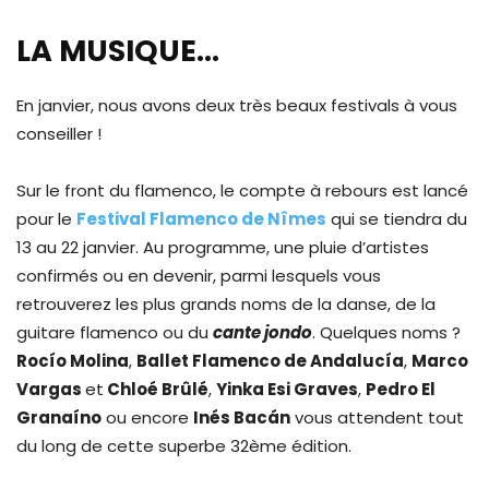
LA MUSIQUE…
En janvier, nous avons deux très beaux festivals à vous
conseiller !
Sur le front du flamenco, le compte à rebours est lancé
pour le
Festival Flamenco de Nîmes
qui se tiendra du
13 au 22 janvier. Au programme, une pluie d’artistes
confirmés ou en devenir, parmi lesquels vous
retrouverez les plus grands noms de la danse, de la
guitare flamenco ou du
cante jondo
. Quelques noms ?
Rocío Molina
,
Ballet Flamenco de Andalucía
,
Marco
Vargas
et
Chloé Brûlé
,
Yinka Esi Graves
,
Pedro El
Granaíno
ou encore
Inés Bacán
vous attendent tout
du long de cette superbe 32ème édition.