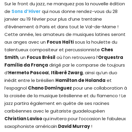
Sur le front du jazz, ne manquez pas la nouvelle édition
de
Sons d’Hiver
qui nous donne rendez-vous du 28
janvier au 19 février pour plus d’une trentaine
d’événement à Paris et dans tout le Val-de-Marne !
Cette année, les amateurs de musiques latines seront
aux anges avec un
Focus Haïti
sous la houlette du
talentueux compositeur et percussionniste
Ches
Smith
, un
Focus Brésil
où l’on retrouvera l’
Orquestra
Família da França
dirigé par le comparse de toujours
d’
Hermeto Pascoa
l,
Itiberê Zwarg
, ainsi qu’un duo
inédit entre le brésilien
Hamilton de Holanda
et
l’espagnol
Chano Domínguez
pour une collaboration à
la croisée de la musique brésilienne et du flamenco ! Le
jazz partira également en quête de ses racines
caribéennes avec le guitariste guadeloupéen
Christian Laviso
qui
invitera pour l’occasion le fabuleux
saxophoniste américain
David Murray
!