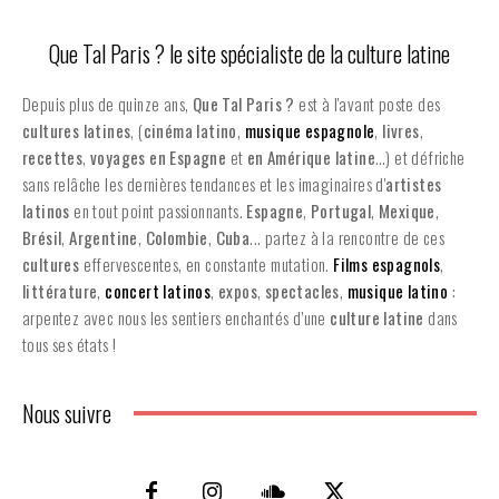
Que Tal Paris ? le site spécialiste de la culture latine
Depuis plus de quinze ans,
Que Tal Paris ?
est à l'avant poste des
cultures latines
, (
cinéma latino
,
musique espagnole
,
livres
,
recettes
,
voyages en Espagne
et
en
Amérique latine
…) et défriche
sans relâche les dernières tendances et les imaginaires d'
artistes
latinos
en tout point passionnants.
Espagne
,
Portugal
,
Mexique
,
Brésil
,
Argentine
,
Colombie
,
Cuba
... partez à la rencontre de ces
cultures
effervescentes, en constante mutation.
Films espagnols
,
littérature
,
concert latinos
,
expos
,
spectacles
,
musique latino
:
arpentez avec nous les sentiers enchantés d’une
culture latine
dans
tous ses états !
Nous suivre