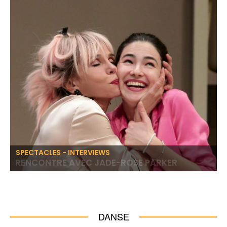
« Autopsie
d'un succès
avec l'autrice
de Drôle de
Genre »
SPECTACLES - INTERVIEWS
RENCONTRE AVEC JADE-ROSE PARKER
DANSE