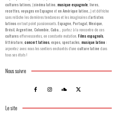
cultures latines
, (
cinéma latino
,
musique espagnole
,
livres
,
recettes
,
voyages en Espagne
et
en
Amérique latine
…) et défriche
sans relâche les dernières tendances et les imaginaires d'
artistes
latinos
en tout point passionnants.
Espagne
,
Portugal
,
Mexique
,
Brésil
,
Argentine
,
Colombie
,
Cuba
... partez à la rencontre de ces
cultures
effervescentes, en constante mutation.
Films espagnols
,
littérature
,
concert latinos
,
expos
,
spectacles
,
musique latino
:
arpentez avec nous les sentiers enchantés d’une
culture latine
dans
tous ses états !
Nous suivre
Le site