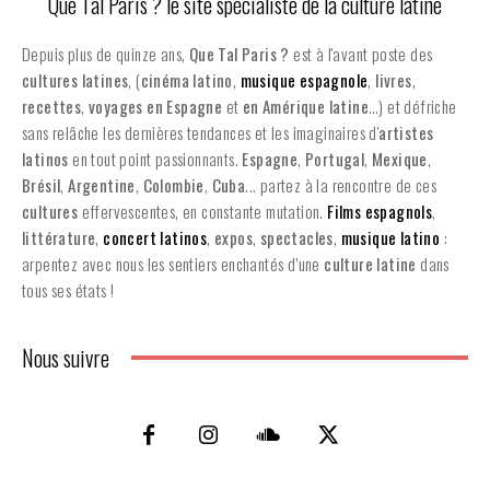
Que Tal Paris ? le site spécialiste de la culture latine
Depuis plus de quinze ans,
Que Tal Paris ?
est à l'avant poste des
cultures latines
, (
cinéma latino
,
musique espagnole
,
livres
,
recettes
,
voyages en Espagne
et
en
Amérique latine
…) et défriche
sans relâche les dernières tendances et les imaginaires d'
artistes
latinos
en tout point passionnants.
Espagne
,
Portugal
,
Mexique
,
Brésil
,
Argentine
,
Colombie
,
Cuba
... partez à la rencontre de ces
cultures
effervescentes, en constante mutation.
Films espagnols
,
littérature
,
concert latinos
,
expos
,
spectacles
,
musique latino
:
arpentez avec nous les sentiers enchantés d’une
culture latine
dans
tous ses états !
Nous suivre