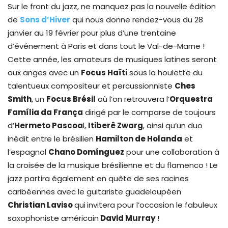
Sur le front du jazz, ne manquez pas la nouvelle édition
de
Sons d’Hiver
qui nous donne rendez-vous du 28
janvier au 19 février pour plus d’une trentaine
d’événement à Paris et dans tout le Val-de-Marne !
Cette année, les amateurs de musiques latines seront
aux anges avec un
Focus Haïti
sous la houlette du
talentueux compositeur et percussionniste
Ches
Smith
, un
Focus Brésil
où l’on retrouvera l’
Orquestra
Família da França
dirigé par le comparse de toujours
d’
Hermeto Pascoa
l,
Itiberê Zwarg
, ainsi qu’un duo
inédit entre le brésilien
Hamilton de Holanda
et
l’espagnol
Chano Domínguez
pour une collaboration à
la croisée de la musique brésilienne et du flamenco ! Le
jazz partira également en quête de ses racines
caribéennes avec le guitariste guadeloupéen
Christian Laviso
qui
invitera pour l’occasion le fabuleux
saxophoniste américain
David Murray
!