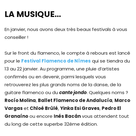
LA MUSIQUE…
En janvier, nous avons deux très beaux festivals à vous
conseiller !
Sur le front du flamenco, le compte à rebours est lancé
pour le
Festival Flamenco de Nîmes
qui se tiendra du
13 au 22 janvier. Au programme, une pluie d’artistes
confirmés ou en devenir, parmi lesquels vous
retrouverez les plus grands noms de la danse, de la
guitare flamenco ou du
cante jondo
. Quelques noms ?
Rocío Molina
,
Ballet Flamenco de Andalucía
,
Marco
Vargas
et
Chloé Brûlé
,
Yinka Esi Graves
,
Pedro El
Granaíno
ou encore
Inés Bacán
vous attendent tout
du long de cette superbe 32ème édition.