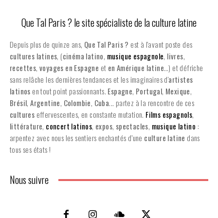
Que Tal Paris ? le site spécialiste de la culture latine
Depuis plus de quinze ans,
Que Tal Paris ?
est à l'avant poste des
cultures latines
, (
cinéma latino
,
musique espagnole
,
livres
,
recettes
,
voyages en Espagne
et
en
Amérique latine
…) et défriche
sans relâche les dernières tendances et les imaginaires d'
artistes
latinos
en tout point passionnants.
Espagne
,
Portugal
,
Mexique
,
Brésil
,
Argentine
,
Colombie
,
Cuba
... partez à la rencontre de ces
cultures
effervescentes, en constante mutation.
Films espagnols
,
littérature
,
concert latinos
,
expos
,
spectacles
,
musique latino
:
arpentez avec nous les sentiers enchantés d’une
culture latine
dans
tous ses états !
Nous suivre