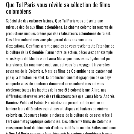
Que Tal Paris vous révèle sa sélection de films
colombiens
Spécialiste des
cultures latines
,
Que Tal Paris
vous présente une
rubrique dédiée aux
films colombiens
. Le
cinéma colombien
regorge de
productions uniques créées par des
réalisateurs colombiens
de talent.
Ces
films colombiens
vous plongeront dans des scénarios
d’exceptions. Ces films seront capables de vous révéler toute l’étendue de
la culture de la
Colombie
. Parmi notre sélection, découvrez par exemple
« Los Reyes del Mundo » de
Laura Mora
, que nous avons également pu
interviewer. Un roadmovie captivant qui vous fera voyager à travers les
paysages de la
Colombie
. Mais les
films de Colombie
ne se cantonnent
pas qu’à la fiction. En effet, la production cinématographique de ce pays
comporte aussi de nombreux
documentaires colombiens
qui vous
révèleront toutes les facettes de la
société colombienne
. A lire, nos
différentes interviews avec des
réalisateurs
tels que
Laura Mora
,
Andrés
Ramírez Pulido
et
Fabián Hernández
qui permettent de mettre en
lumière leurs différentes aspirations artistiques et l’univers du
cinéma
colombien
. Découvrez toute la richesse de la culture de ce pays grâce à
l’
art cinématographique colombien.
Ces différents
films de Colombie
vous permettront de découvrir d’autres réalités du monde. Faites confiance
à
Que Tal Paris
pour vous faire découvrir le
cinéma colombien
à travers