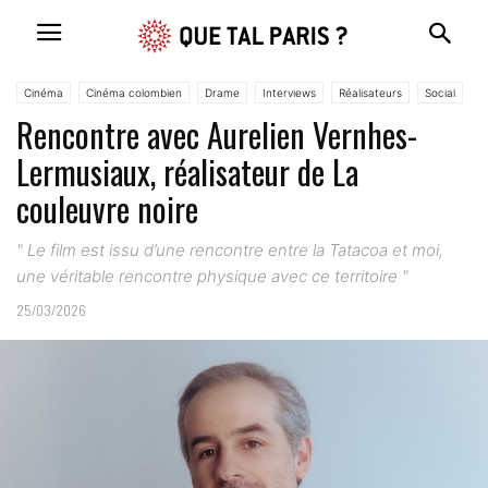
Cinéma
Cinéma colombien
Drame
Interviews
Réalisateurs
Social
Rencontre avec Aurelien Vernhes-
Lermusiaux, réalisateur de La
couleuvre noire
" Le film est issu d’une rencontre entre la Tatacoa et moi,
une véritable rencontre physique avec ce territoire "
25/03/2026