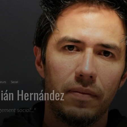
teurs
Social
bián Hernández
ement social..."