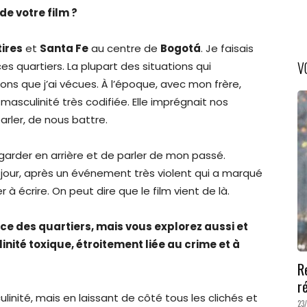
e votre film ?
ires
et
Santa Fe
au centre de
Bogotá
. Je faisais
V
s quartiers. La plupart des situations qui
ons que j’ai vécues. À l’époque, avec mon frère,
masculinité très codifiée. Elle imprégnait nos
arler, de nous battre.
egarder en arrière et de parler de mon passé.
 Un jour, après un événement très violent qui a marqué
à écrire. On peut dire que le film vient de là.
ence des quartiers, mais vous explorez aussi et
inité toxique, étroitement liée au crime et à
R
r
linité, mais en laissant de côté tous les clichés et
23