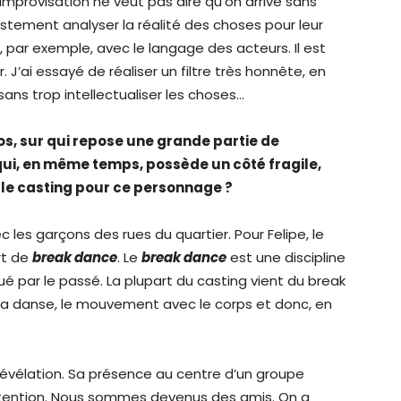
L’improvisation ne veut pas dire qu’on arrive sans
justement analyser la réalité des choses pour leur
, par exemple, avec le langage des acteurs. Il est
r. J’ai essayé de réaliser un filtre très honnête, en
 sans trop intellectualiser les choses…
los, sur qui repose une grande partie de
 qui, en même temps, possède un côté fragile,
 le casting pour ce personnage ?
c les garçons des rues du quartier. Pour Felipe, le
ert de
break dance
. Le
break dance
est une discipline
qué par le passé. La plupart du casting vient du break
la danse, le mouvement avec le corps et donc, en
e révélation. Sa présence au centre d’un groupe
tention. Nous sommes devenus des amis. On a