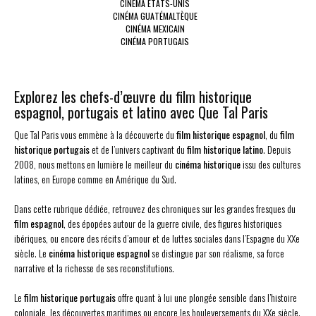
CINÉMA ETATS-UNIS
CINÉMA GUATÉMALTÈQUE
CINÉMA MEXICAIN
CINÉMA PORTUGAIS
Explorez les chefs-d’œuvre du film historique
espagnol, portugais et latino avec Que Tal Paris
Que Tal Paris vous emmène à la découverte du
film historique espagnol
, du
film
historique portugais
et de l’univers captivant du
film historique latino
. Depuis
2008, nous mettons en lumière le meilleur du
cinéma historique
issu des cultures
latines, en Europe comme en Amérique du Sud.
Dans cette rubrique dédiée, retrouvez des chroniques sur les grandes fresques du
film espagnol
, des épopées autour de la guerre civile, des figures historiques
ibériques, ou encore des récits d’amour et de luttes sociales dans l’Espagne du XXe
siècle. Le
cinéma historique espagnol
se distingue par son réalisme, sa force
narrative et la richesse de ses reconstitutions.
Le
film historique portugais
offre quant à lui une plongée sensible dans l’histoire
coloniale, les découvertes maritimes ou encore les bouleversements du XXe siècle.