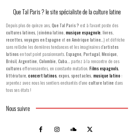
Que Tal Paris ? le site spécialiste de la culture latine
Depuis plus de quinze ans,
Que Tal Paris ?
est à l'avant poste des
cultures latines
, (
cinéma latino
,
musique espagnole
,
livres
,
recettes
,
voyages en Espagne
et
en
Amérique latine
…) et défriche
sans relâche les dernières tendances et les imaginaires d'
artistes
latinos
en tout point passionnants.
Espagne
,
Portugal
,
Mexique
,
Brésil
,
Argentine
,
Colombie
,
Cuba
... partez à la rencontre de ces
cultures
effervescentes, en constante mutation.
Films espagnols
,
littérature
,
concert latinos
,
expos
,
spectacles
,
musique latino
:
arpentez avec nous les sentiers enchantés d’une
culture latine
dans
tous ses états !
Nous suivre