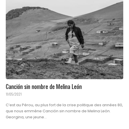
Canción sin nombre de Melina León
11/05/2021
C’est au Pérou, au plus fort de la crise politique des années 80,
que nous emmène Canción sin nombre de Melina León.
Georgina, une jeune...