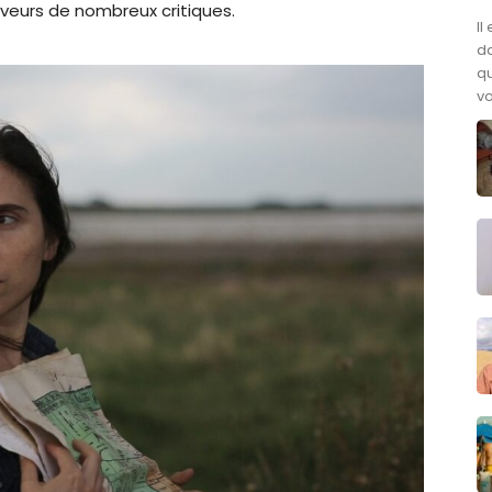
faveurs de nombreux critiques.
Il
da
qu
vo