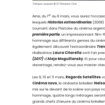
Trenque Lauquen © El Pampero Cine
er
Ainsi, du 1
au 6 mars, vous aurez l’occasio
lesquels
Historias extraordinarias
(2008)
tournant dans l’histoire du cinéma argen
première partie
, un impressionnant film-f
hommage aux différents genres du cinéma
également découvrir l’extraordinaire
Tre
réalisatrice
Laura Citarella
sorti l’an p
(2017)
d’
Alejo Moguillansky
. Et pour ce
davantage, rendez-vous aux master clas
Les 9, 10 et 11 mars,
Regards Satellites
vo
Cinéma novo
, le cinéaste brésilien
Nelso
mis sur le devant de la scène son pays na
hommage, quatre longs métrages seront 
grands chefs d’œuvre du cinéma brésilien