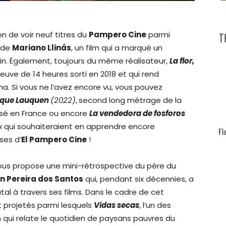
n de voir neuf titres du
Pampero Cine
parmi
T
 de
Mariano Llinás
, un film qui a marqué un
tin. Également, toujours du même réalisateur,
La flor,
leuve de 14 heures sorti en 2018 et qui rend
. Si vous ne l’avez encore vu, vous pouvez
nque Lauquen
(2022)
,
second long métrage de la
assé en France ou encore
La vendedora de fosforos
ux qui souhaiteraient en apprendre encore
ses d’
El Pampero Cine
!
us propose une mini-rétrospective du père du
n Pereira dos Santos
qui, pendant six décennies, a
tal à travers ses films. Dans le cadre de cet
projetés parmi lesquels
Vidas secas
, l’un des
 qui relate le quotidien de paysans pauvres du