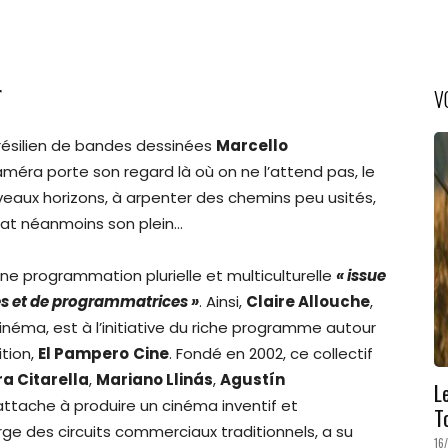
r
V
 brésilien de bandes dessinées
Marcello
éra porte son regard là où on ne l’attend pas, le
uveaux horizons, à arpenter des chemins peu usités,
bat néanmoins son plein…
ne programmation plurielle et multiculturelle
« issue
tes et de programmatrices »
. Ainsi,
Claire Allouche
,
néma, est à l’initiative du riche programme autour
ition,
El Pampero
Cine
. Fondé en 2002, ce collectif
a Citarella
,
Mariano Llinás
,
Agustín
L
attache à produire un cinéma inventif et
T
ge des circuits commerciaux traditionnels, a su
16