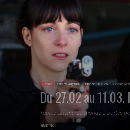
Cinéma
Cinéma argentin
Cinéma brésilien
Cinéma col
Du 27.02 au 11.03. 
Tout le cinéma du monde à portée de
01/02/2024