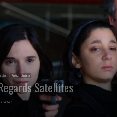
ombien
Festival cinéma
Regards Satellites
 main !