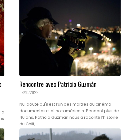
o
Rencontre avec Patricio Guzmán
08/10/2022
Nul doute qu'il est l’un des maîtres du cinéma
documentaire latino-américain. Pendant plus de
 la
40 ans, Patricio Guzmán nous a raconté l’histoire
as
du Chili,...