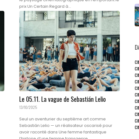
prix Un Certain Regard à...
D
CI
CI
CI
CI
CI
CI
Le 05.11. La vague de Sebastián Lelio
CI
CI
13/10/2025
CI
Seul un aventurier du septième art comme
CI
Sebastián Lelio — un réalisateur oscarisé pour
CI
avoir raconté dans Une femme fantastique
l’histoire d’une femme transgenre...