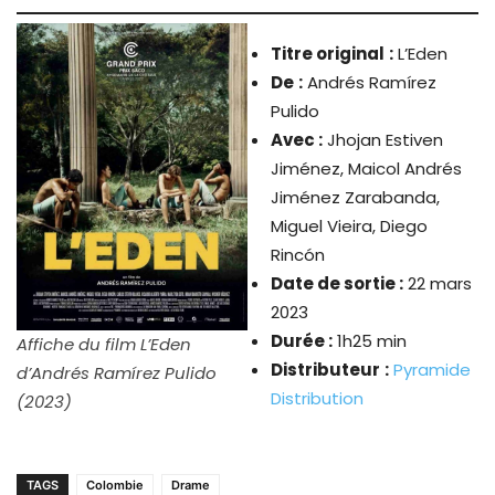
Titre original
:
L’Eden
De
:
Andrés Ramírez
Pulido
Avec :
Jhojan Estiven
Jiménez, Maicol Andrés
Jiménez Zarabanda,
Miguel Vieira, Diego
Rincón
Date de sortie :
22 mars
2023
Durée :
1h25 min
Affiche du film L’Eden
Distributeur
:
Pyramide
d’Andrés Ramírez Pulido
Distribution
(2023)
TAGS
Colombie
Drame