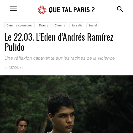
Cinéma colombien
Drame
Cinéma
En salle
Social
Le 22.03. L’Eden d’Andrés Ramírez
Pulido
Une réflexion captivante sur les racines de la violence
20/02/2023