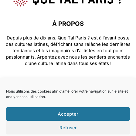
À PROPOS
Depuis plus de dix ans, Que Tal Paris ? est à l'avant poste
des cultures latines, défrichant sans relâche les dernières
tendances et les imaginaires d'artistes en tout point
passionnants. Arpentez avec nous les sentiers enchantés
d'une culture latine dans tous ses états !
SUIVEZ NOUS
Nous utilisons des cookies afin d'améliorer votre navigation sur le site et
analyser son utilisation.
Facebook
Instagram
Accepter
© Que Tal Paris ? 2026
Refuser