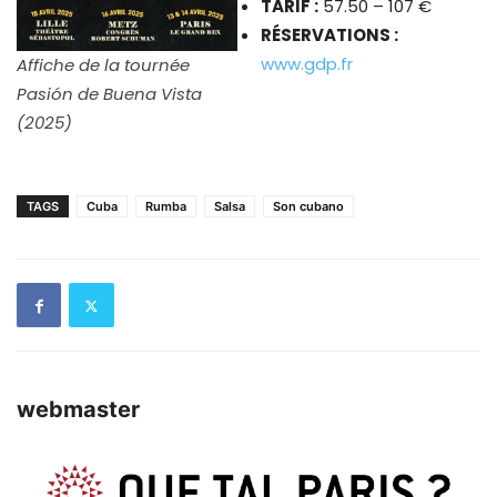
TARIF :
57.50 – 107 €
RÉSERVATIONS :
www.g
dp.fr
Affiche de la tournée
Pasión de Buena Vista
(2025)
TAGS
Cuba
Rumba
Salsa
Son cubano
webmaster