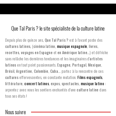
Que Tal Paris ? le site spécialiste de la culture latine
Depuis plus de quinze ans,
Que Tal Paris ?
est à l'avant poste des
cultures latines
, (
cinéma latino
,
musique espagnole
,
livres
,
recettes
,
voyages en Espagne
et
en
Amérique latine
…) et défriche
sans relâche les dernières tendances et les imaginaires d'
artistes
latinos
en tout point passionnants.
Espagne
,
Portugal
,
Mexique
,
Brésil
,
Argentine
,
Colombie
,
Cuba
... partez à la rencontre de ces
cultures
effervescentes, en constante mutation.
Films espagnols
,
littérature
,
concert latinos
,
expos
,
spectacles
,
musique latino
:
arpentez avec nous les sentiers enchantés d’une
culture latine
dans
tous ses états !
Nous suivre