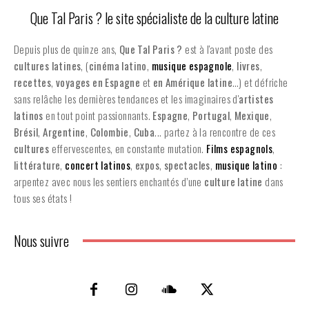
Que Tal Paris ? le site spécialiste de la culture latine
Depuis plus de quinze ans,
Que Tal Paris ?
est à l'avant poste des
cultures latines
, (
cinéma latino
,
musique espagnole
,
livres
,
recettes
,
voyages en Espagne
et
en
Amérique latine
…) et défriche
sans relâche les dernières tendances et les imaginaires d'
artistes
latinos
en tout point passionnants.
Espagne
,
Portugal
,
Mexique
,
Brésil
,
Argentine
,
Colombie
,
Cuba
... partez à la rencontre de ces
cultures
effervescentes, en constante mutation.
Films espagnols
,
littérature
,
concert latinos
,
expos
,
spectacles
,
musique latino
:
arpentez avec nous les sentiers enchantés d’une
culture latine
dans
tous ses états !
Nous suivre