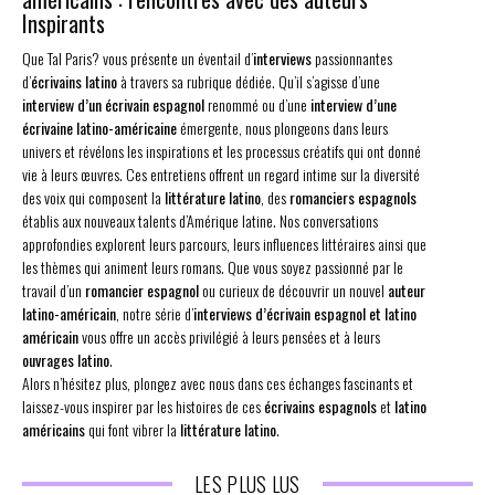
Inspirants
Que Tal Paris? vous présente un éventail d’
interviews
passionnantes
d’
écrivains latino
à travers sa rubrique dédiée. Qu’il s’agisse d’une
interview d’un écrivain espagnol
renommé ou d’une
interview d’une
écrivaine latino-américaine
émergente, nous plongeons dans leurs
univers et révélons les inspirations et les processus créatifs qui ont donné
vie à leurs œuvres. Ces entretiens offrent un regard intime sur la diversité
des voix qui composent la
littérature latino
, des
romanciers espagnols
établis aux nouveaux talents d’Amérique latine. Nos conversations
approfondies explorent leurs parcours, leurs influences littéraires ainsi que
les thèmes qui animent leurs romans. Que vous soyez passionné par le
travail d’un
romancier espagnol
ou curieux de découvrir un nouvel
auteur
latino-américain
, notre série d’
interviews d’écrivain espagnol et latino
américain
vous offre un accès privilégié à leurs pensées et à leurs
ouvrages latino
.
Alors n’hésitez plus, plongez avec nous dans ces échanges fascinants et
laissez-vous inspirer par les histoires de ces
écrivains espagnols
et
latino
américains
qui font vibrer la
littérature latino
.
LES PLUS LUS