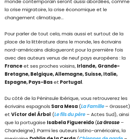
monde contemporain seront aussi abordées, comme
la crise migratoire, la crise économique et le
changement climatique…
Pour parler de tout cela, mais aussi et surtout de la
place de la littérature dans le monde, les écrivains
nord-américains dialogueront pour la première fois
avec des auteurs venus de neuf pays européens : la
France
et ses proches voisins,
Irlande,
Grande-
Bretagne, Belgique, Allemagne, Suisse, Italie,
Espagne, Pays-Bas
et
Portugal
.
Du côté de la Péninsule Ibérique, vous retrouverez les
écrivains espagnols
Sara Mesa
(
La Famille
– Grasset)
et
Víctor del Árbol
(
Le fils du père
– Actes Sud), ainsi
que la portugaise
Isabela Figuereido
(
La Grosse
–
Chandeigne).
Parmi les auteurs latino-américains, la
mexicaine
Dahlia de la Cerda
(
Chiennes de garde
–