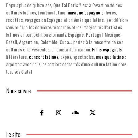
Depuis plus de quinze ans,
Que Tal Paris ?
est à l'avant poste des
cultures latines
, (
cinéma latino
,
musique espagnole
,
livres
,
recettes
,
voyages en Espagne
et
en
Amérique latine
…) et défriche
sans relâche les dernières tendances et les imaginaires d'
artistes
latinos
en tout point passionnants.
Espagne
,
Portugal
,
Mexique
,
Brésil
,
Argentine
,
Colombie
,
Cuba
... partez à la rencontre de ces
cultures
effervescentes, en constante mutation.
Films espagnols
,
littérature
,
concert latinos
,
expos
,
spectacles
,
musique latino
:
arpentez avec nous les sentiers enchantés d’une
culture latine
dans
tous ses états !
Nous suivre
Le site