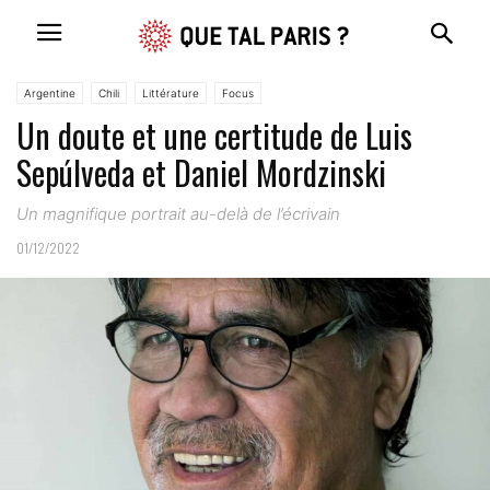
Argentine
Chili
Littérature
Focus
Un doute et une certitude de Luis
Sepúlveda et Daniel Mordzinski
Un magnifique portrait au-delà de l’écrivain
01/12/2022