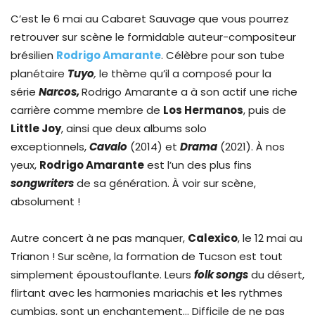
C’est le 6 mai au Cabaret Sauvage que vous pourrez
retrouver sur scène le formidable auteur-compositeur
brésilien
Rodrigo Amarante
. Célèbre pour son tube
planétaire
Tuyo
,
le thème qu’il a composé pour la
série
Narcos,
Rodrigo Amarante a à son actif une riche
carrière comme membre de
Los Hermanos
, puis de
Little Joy
, ainsi que deux albums solo
exceptionnels,
Cavalo
(2014) et
Drama
(2021). À nos
yeux,
Rodrigo Amarante
est l’un des plus fins
songwriters
de sa génération. À voir sur scène,
absolument !
Autre concert à ne pas manquer,
Calexico
, le 12 mai au
Trianon ! Sur scène, la formation de Tucson est tout
simplement époustouflante. Leurs
folk songs
du désert,
flirtant avec les harmonies mariachis et les rythmes
cumbias, sont un enchantement… Difficile de ne pas