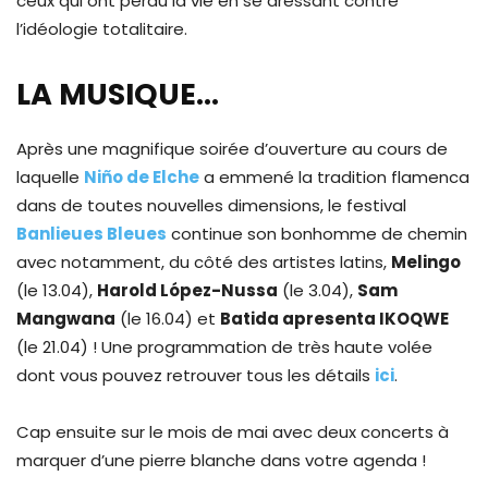
ceux qui ont perdu la vie en se dressant contre
l’idéologie totalitaire.
LA MUSIQUE…
Après une magnifique soirée d’ouverture au cours de
laquelle
Niño de Elche
a emmené la tradition flamenca
dans de toutes nouvelles dimensions, le festival
Banlieues Bleues
continue son bonhomme de chemin
avec notamment, du côté des artistes latins,
Melingo
(le 13.04),
Harold López-Nussa
(le 3.04),
Sam
Mangwana
(le 16.04) et
Batida apresenta IKOQWE
(le 21.04) ! Une programmation de très haute volée
dont vous pouvez retrouver tous les détails
ici
.
Cap ensuite sur le mois de mai avec deux concerts à
marquer d’une pierre blanche dans votre agenda !