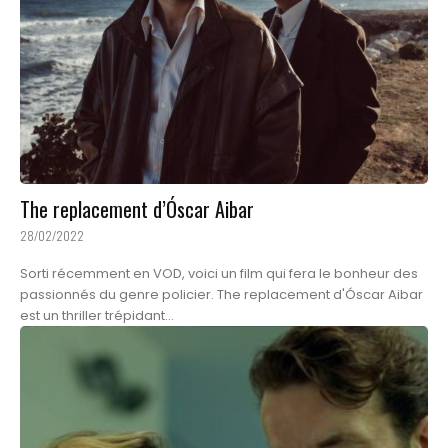
The replacement d’Óscar Aibar
28/02/2022
Sorti récemment en VOD, voici un film qui fera le bonheur des
passionnés du genre policier. The replacement d'Óscar Aibar
est un thriller trépidant...