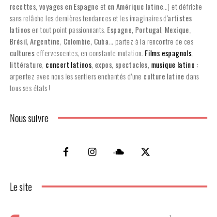
recettes
,
voyages en Espagne
et
en
Amérique latine
…) et défriche
sans relâche les dernières tendances et les imaginaires d'
artistes
latinos
en tout point passionnants.
Espagne
,
Portugal
,
Mexique
,
Brésil
,
Argentine
,
Colombie
,
Cuba
... partez à la rencontre de ces
cultures
effervescentes, en constante mutation.
Films espagnols
,
littérature
,
concert latinos
,
expos
,
spectacles
,
musique latino
:
arpentez avec nous les sentiers enchantés d’une
culture latine
dans
tous ses états !
Nous suivre
Le site