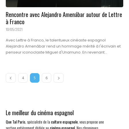
Rencontre avec Alejandro Amenábar autour de Lettre
à Franco
10/05/2021
Avec Lettre à Franco, le talentueux cinéaste espagnol
Alejandro Amenábar rend un hommage mérité à l'écrivain et
penseur iconoclaste Miguel d'Unamuno. En revenant...
4
5
6
Le meilleur du cinéma espagnol
Que Tal Paris
, spécialiste de la
culture espagnole
, vous propose une
section entièrement dédiée au
cinéma espagnol
. Nos chroniques