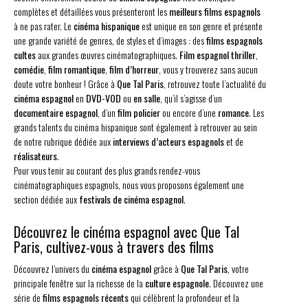
complètes et détaillées vous présenteront les
meilleurs films espagnols
à ne pas rater. Le
cinéma hispanique
est unique en son genre et présente
une grande variété de genres, de styles et d’images : des
films espagnols
cultes
aux grandes œuvres cinématographiques.
Film espagnol thriller
,
comédie
,
film romantique
,
film d’horreur
, vous y trouverez sans aucun
doute votre bonheur ! Grâce à
Que Tal Paris
, retrouvez toute l’actualité du
cinéma espagnol
en
DVD-VOD
ou
en salle
, qu’il s’agisse d’un
documentaire espagnol
, d’un
film policier
ou encore d’une
romance
. Les
grands talents du cinéma hispanique sont également à retrouver au sein
de notre rubrique dédiée aux
interviews d’acteurs espagnols
et de
réalisateurs
.
Pour vous tenir au courant des plus grands rendez-vous
cinématographiques espagnols, nous vous proposons également une
section dédiée aux
festivals de cinéma espagnol
.
Découvrez le cinéma espagnol avec Que Tal
Paris, cultivez-vous à travers des films
Découvrez l’univers du
cinéma espagnol
grâce à
Que Tal Paris
, votre
principale fenêtre sur la richesse de la
culture espagnole
. Découvrez une
série de
films espagnols récents
qui célèbrent la profondeur et la