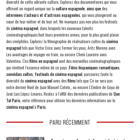
diversité de cette vibrante culture. Explorez des documentaires qui vous
offriront un regard unique sur la
culture espagnole
,
ainsi que
des
interviews
d’
acteurs et d’actrices espagnoles
, qui vous plongeront au
cœur de leur métier et de leur art. Ne manquez pas non plus les festivals
de
cinéma espagnol
, dans lesquels les nouveaux talents
cinématographiques font leurs premières armes, pour le plus grand plaisir
des cinéphiles. Explorez la filmographie de réalisateurs cultes du
cinéma
espagnol
tels que Victor Erice avec Fermer les yeux, Aritz Moreno avec
Les avantages de voyager en train, ou encore Chelo Loureiro avec
Valentina. Ces
films en espagnol
sont des merveilles cinématographiques
qui révèlent l’essence même de ce pays .
Films hispaniques romantiques
,
comédies cultes
,
festivals de cinéma espagnol
, parcourez toute la
diversité du
cinéma espagnol
avec des
films
tels que Ce ne sera pas
notre dernier Noël de Juan Manuel Cotelo,, ou encore L’Ombre de Goya de
José Luis López-Linares. Restez à l’affût des dernières publications de
Que
Tal Paris
, votre référence pour obtenir les dernières informations sur le
cinéma espagnol
à
Paris
.
PARU RÉCEMMENT