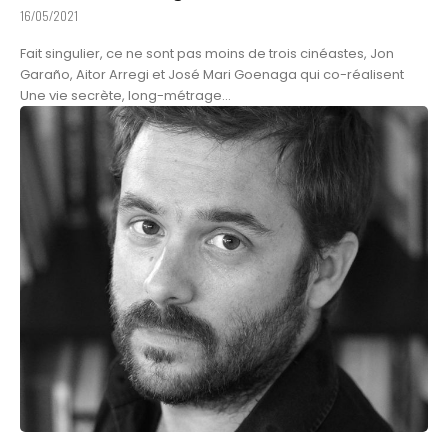
16/05/2021
Fait singulier, ce ne sont pas moins de trois cinéastes, Jon
Garaño, Aitor Arregi et José Mari Goenaga qui co-réalisent
Une vie secrète, long-métrage...