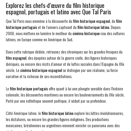
Explorez les chefs-d’œuvre du film historique
espagnol, portugais et latino avec Que Tal Paris
Que Tal Paris vous emmène à la découverte du
film historique espagnol
, du
film
historique portugais
et de l’univers captivant du
film historique latino
. Depuis
2008, nous mettons en lumière le meilleur du
cinéma historique
issu des cultures
latines, en Europe comme en Amérique du Sud.
Dans cette rubrique dédiée, retrouvez des chroniques sur les grandes fresques du
film espagnol
, des épopées autour de la guerre civile, des figures historiques
ibériques, ou encore des récits d’amour et de luttes sociales dans l’Espagne du XXe
siècle. Le
cinéma historique espagnol
se distingue par son réalisme, sa force
narrative et la richesse de ses reconstitutions.
Le
film historique portugais
offre quant à lui une plongée sensible dans l’histoire
coloniale, les découvertes maritimes ou encore les bouleversements du XXe siècle.
Porté par une esthétique souvent poétique, il séduit par sa profondeur.
Côté Amérique latine, le
film historique latino
explore les luttes révolutionnaires,
les dictatures, ou encore les grandes figures indigènes. Des productions
mexicaines, brésiliennes ou argentines viennent enrichir ce panorama avec des