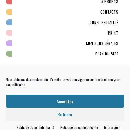
À PROPOS
CONTACTS
CONFIDENTIALITÉ
PRINT
MENTIONS LÉGALES
PLAN DU SITE
Nous utilisons des cookies afin d'améliorer votre navigation sur le site et analyser
son utilisation.
NEWSLETTER
S'INSCRIRE
Accepter
Refuser
Politique de confidentialité
Politique de confidentialité
Impressum
Tous droits réservés
Que Tal Paris ?
© -
Culture latine : musique, expo, film latino, livre