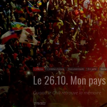
Cinéma
Cinéma chilien
Documentaire
En salle
Social
Le 26.10. Mon pays
Quand le Chili retrouve la mémoire
21/10/2022