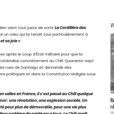
V
lien vient tout juste de sortir
La Cordillère des
par un vœu qui lui tenait tour particulièrement à
et sa joie »
.
es après le coup d’État militaire pour que la
matérialise concrètement au Chili. Quarante-sept
 des rues de Santiago et demande des
ns politiques et dans la Constitution rédigée sous
 en salles en France, il s’est passé au Chili quelque
R
i : une révolution, une explosion sociale. Un
r
té pour plus de démocratie, pour une vie plus
23
leur système de santé pour tous. Le Chili avait