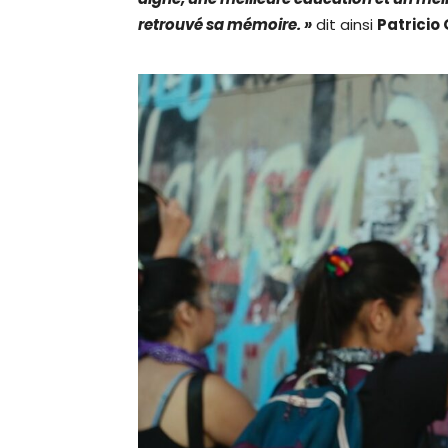
retrouvé sa mémoire. »
dit ainsi
Patrici