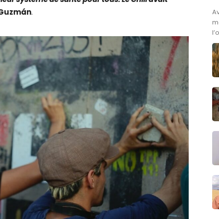
o Guzmán
.
A
ma
l’