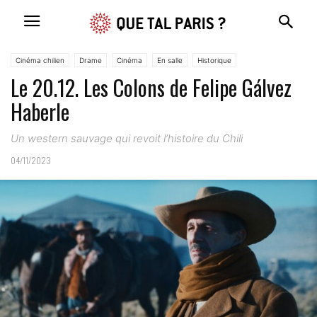
Cinéma chilien
Drame
Cinéma
En salle
Historique
Le 20.12. Les Colons de Felipe Gálvez
Haberle
Un western sauvage qui revoit l’histoire du Chili
04/11/2023