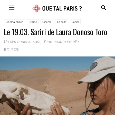
Cinéma chilien
Drame
Cinéma
En salle
Social
Le 19.03. Sariri de Laura Donoso Toro
Un film bouleversant, d’une beauté irréelle...
18/01/2025