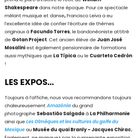
Shakespeare
dans notre époque. Pour ce spectacle
mêlant musique et danse
,
Francisco Leiva a eu
l’excellente idée de confier l’écriture de thèmes
originaux à
Facundo Torres
, le bandonéoniste attitré
de
Gotan Project
. Cet ancien élève de
Juan José
Mosalini
est également pensionnaire de formations
aussi mythiques que
La Típica
ou le
Cuarteto Cedrón
!
LES EXPOS…
Toujours à l’affiche, nous vous recommandons toujours
chaleureusement
Amazônia
du grand
photographe
Sebastião Salgado
à
La Philharmonie
ainsi que
Les Olmèques et les cultures du golfe du
Mexique
au
Musée du quai Branly – Jacques Chirac.
Également, ne manquez pas la surprenante exposition