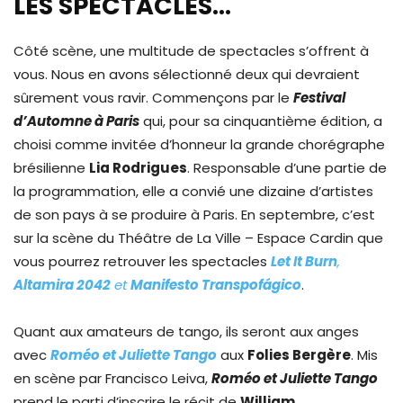
LES SPECTACLES…
Côté scène, une multitude de spectacles s’offrent à
vous. Nous en avons sélectionné deux qui devraient
sûrement vous ravir. Commençons par le
Festival
d’Automne à Paris
qui, pour sa cinquantième édition, a
choisi comme invitée d’honneur la grande chorégraphe
brésilienne
Lia Rodrigues
. Responsable d’une partie de
la programmation, elle a convié une dizaine d’artistes
de son pays à se produire à Paris. En septembre, c’est
sur la scène du Théâtre de La Ville – Espace Cardin que
vous pourrez retrouver les spectacles
Let It Burn
,
Altamira 2042
et
Manifesto Transpofágico
.
Quant aux amateurs de tango, ils seront aux anges
avec
Roméo et Juliette Tango
aux
Folies Bergère
. Mis
en scène par Francisco Leiva,
Roméo et Juliette Tango
prend le parti d’inscrire le récit de
William