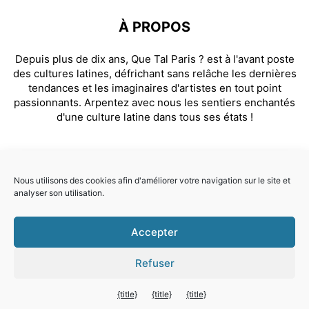
À PROPOS
Depuis plus de dix ans, Que Tal Paris ? est à l'avant poste
des cultures latines, défrichant sans relâche les dernières
tendances et les imaginaires d'artistes en tout point
passionnants. Arpentez avec nous les sentiers enchantés
d'une culture latine dans tous ses états !
SUIVEZ NOUS
Nous utilisons des cookies afin d'améliorer votre navigation sur le site et
analyser son utilisation.
Facebook
Instagram
Accepter
© Que Tal Paris ? 2026
Refuser
Quitter la version mobile
{title}
{title}
{title}