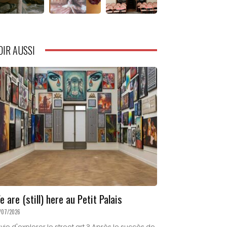
OIR AUSSI
e are (still) here au Petit Palais
/07/2026
vie d'explorer le street art ? Après le succès de