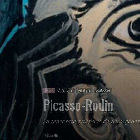
Expos
À l'affiche
Peinture
Sculpture
Picasso-Rodin
La rencontre artistique de deux géant
31/08/2021