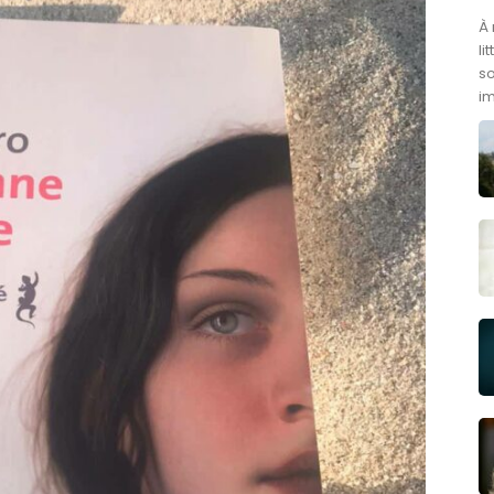
À 
li
s
im