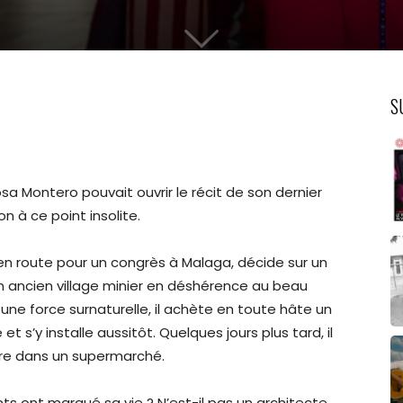
S
sa Montero pouvait ouvrir le récit de son dernier
n à ce point insolite.
, en route pour un congrès à Malaga, décide sur un
n ancien village minier en déshérence au beau
e force surnaturelle, il achète en toute hâte un
 s’y installe aussitôt. Quelques jours plus tard, il
re dans un supermarché.
ts ont marqué sa vie ? N’est-il pas un architecte