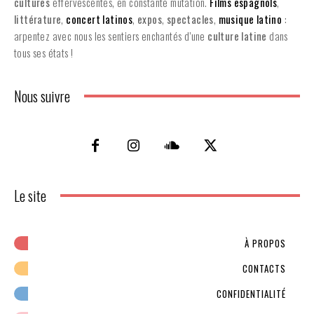
cultures
effervescentes, en constante mutation.
Films espagnols
,
littérature
,
concert latinos
,
expos
,
spectacles
,
musique latino
:
arpentez avec nous les sentiers enchantés d’une
culture latine
dans
tous ses états !
Nous suivre
Le site
À PROPOS
CONTACTS
CONFIDENTIALITÉ