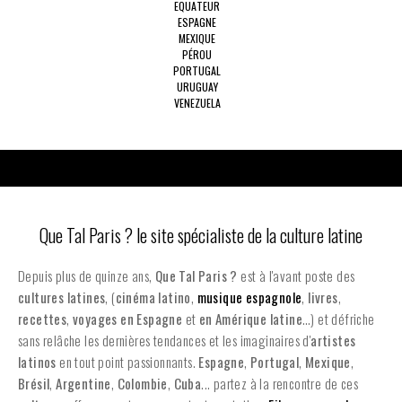
EQUATEUR
ESPAGNE
MEXIQUE
PÉROU
PORTUGAL
URUGUAY
VENEZUELA
Que Tal Paris ? le site spécialiste de la culture latine
Depuis plus de quinze ans,
Que Tal Paris ?
est à l'avant poste des
cultures latines
, (
cinéma latino
,
musique espagnole
,
livres
,
recettes
,
voyages en Espagne
et
en
Amérique latine
…) et défriche
sans relâche les dernières tendances et les imaginaires d'
artistes
latinos
en tout point passionnants.
Espagne
,
Portugal
,
Mexique
,
Brésil
,
Argentine
,
Colombie
,
Cuba
... partez à la rencontre de ces