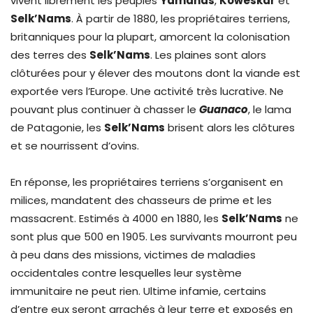
vivent librement les peuples
Yamanas
,
Koweskar
et
Selk’Nams
. À partir de 1880, les propriétaires terriens,
britanniques pour la plupart, amorcent la colonisation
des terres des
Selk’Nams
. Les plaines sont alors
clôturées pour y élever des moutons dont la viande est
exportée vers l’Europe. Une activité très lucrative. Ne
pouvant plus continuer à chasser le
Guanaco
, le lama
de Patagonie, les
Selk’Nams
brisent alors les clôtures
et se nourrissent d’ovins.
En réponse, les propriétaires terriens s’organisent en
milices, mandatent des chasseurs de prime et les
massacrent. Estimés à 4000 en 1880, les
Selk’Nams
ne
sont plus que 500 en 1905. Les survivants mourront peu
à peu dans des missions, victimes de maladies
occidentales contre lesquelles leur système
immunitaire ne peut rien. Ultime infamie, certains
d’entre eux seront arrachés à leur terre et exposés en