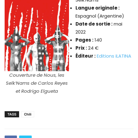
Langue originale :
Espagnol (Argentine)
Date de sortie :
mai
2022
Pages :
140
Prix :
24 €
Éditeur :
Editions iLATINA
Couverture de Nous, les
Selk’Nams de Carlos Reyes
et Rodrigo Elgueta
TAGS
Chili