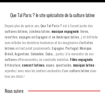
Que Tal Paris ? le site spécialiste de la culture latine
Depuis plus de quinze ans,
Que Tal Paris ?
est à l'avant poste des
cultures latines
, (
cinéma latino
,
musique espagnole
,
livres
,
recettes
,
voyages en Espagne
et
en
Amérique latine
…) et défriche
sans relâche les dernières tendances et les imaginaires d'
artistes
latinos
en tout point passionnants.
Espagne
,
Portugal
,
Mexique
,
Brésil
,
Argentine
,
Colombie
,
Cuba
... partez à la rencontre de ces
cultures
effervescentes, en constante mutation.
Films espagnols
,
littérature
,
concert latinos
,
expos
,
spectacles
,
musique latino
:
arpentez avec nous les sentiers enchantés d’une
culture latine
dans
tous ses états !
Nous suivre