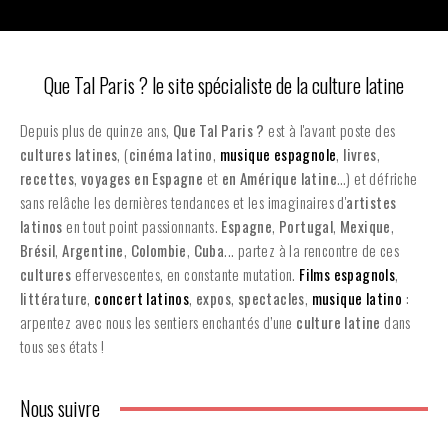
Que Tal Paris ? le site spécialiste de la culture latine
Depuis plus de quinze ans,
Que Tal Paris ?
est à l'avant poste des
cultures latines
, (
cinéma latino
,
musique espagnole
,
livres
,
recettes
,
voyages en Espagne
et
en
Amérique latine
…) et défriche
sans relâche les dernières tendances et les imaginaires d'
artistes
latinos
en tout point passionnants.
Espagne
,
Portugal
,
Mexique
,
Brésil
,
Argentine
,
Colombie
,
Cuba
... partez à la rencontre de ces
cultures
effervescentes, en constante mutation.
Films espagnols
,
littérature
,
concert latinos
,
expos
,
spectacles
,
musique latino
:
arpentez avec nous les sentiers enchantés d’une
culture latine
dans
tous ses états !
Nous suivre