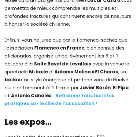
vitale du dramaturge franco-chilien
Oscar Castro
vous
permettra de mieux comprendre les multiples et
profondes fractures qui continuent encore de nos jours
à hanter la société chilienne.
Enfin, si vous ne jurez que par le flamenco, sachez que
l’association
Flamenco en France
, bien connue des
aficionados, organise un bel événement les 6 et 7
octobre à la
Salle Ravel de Levallois
avec la venue le
spectacle
Mi baile
d’
Antonio Molina « El Choro »
, un
bailaor
au style énergique et profond venu de Huelva
qui a notamment été formé par
Javier Barón
,
El Pipa
et
Antonio Canales
…
Retrouvez tous les infos
pratiques sur le site de l’association !
Les expos…
e