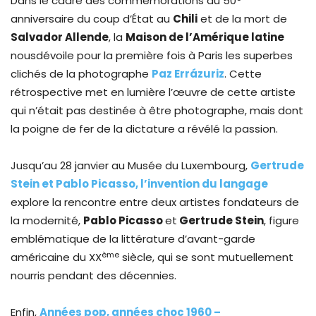
Dans le cadre des commémorations du 50
anniversaire du coup d’État au
Chili
et de la mort de
Salvador Allende
, la
Maison de l’Amérique latine
nousdévoile pour la première fois à Paris les superbes
clichés de la photographe
Paz Errázuriz
. Cette
rétrospective met en lumière l’œuvre de cette artiste
qui n’était pas destinée à être photographe, mais dont
la poigne de fer de la dictature a révélé la passion.
Jusqu’au 28 janvier au Musée du Luxembourg,
Gertrude
Stein et Pablo Picasso, l’invention du langage
explore la rencontre entre deux artistes fondateurs de
la modernité,
Pablo Picasso
et
Gertrude Stein
, figure
emblématique de la littérature d’avant-garde
ème
américaine du XX
siècle, qui se sont mutuellement
nourris pendant des décennies.
Enfin,
Années pop, années choc 1960 –