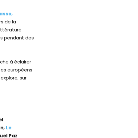
casso,
s de la
ittérature
ris pendant des
che à éclairer
istes européens
explore, sur
el
n,
Le
uel Paz