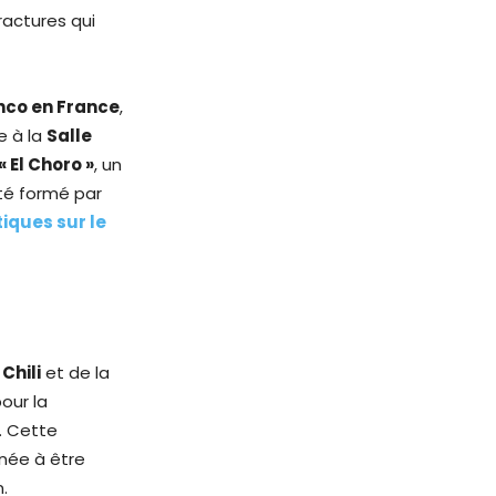
ractures qui
co en France
,
e à la
Salle
 El Choro »
, un
té formé par
tiques sur le
u
Chili
et de la
our la
. Cette
inée à être
.