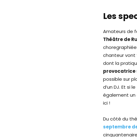
Les spe
Amateurs de fa
Théâtre de R
choregraphiée
chanteur vont 
dont la pratiq
provocatrice 
possible sur p
d’un DJ. Et si le
également un a
ici !
Du côté du théâ
septembre de
cinquantenaire