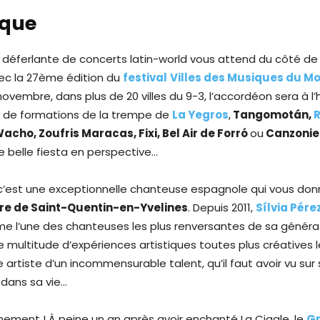
ique
 déferlante de concerts latin-world vous attend du côté de 
ec la 27ème édition du
festival
Villes des Musiques du M
novembre, dans plus de 20 villes du 9-3, l’accordéon sera à l
t de formations de la trempe de
La Yegros
,
Tangomotán,
R
 Wacho, Zoufris Maracas, Fixi, Bel Air de Forró
ou
Canzonie
e belle fiesta en perspective…
 c’est une exceptionnelle chanteuse espagnole qui vous do
re de Saint-Quentin-en-Yvelines
. Depuis 2011,
Sílvia Pére
 l’une des chanteuses les plus renversantes de sa générat
 multitude d’expériences artistiques toutes plus créatives 
 artiste d’un incommensurable talent, qu’il faut avoir vu sur
 dans sa vie…
nement ! À peine un an après avoir enchanté La Cigale, le
G