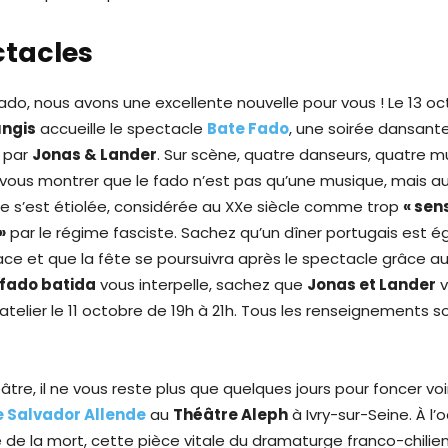
ctacles
do, nous avons une excellente nouvelle pour vous ! Le 13 oct
ungis
accueille le spectacle
Bate Fado
, une soirée dansant
 par
Jonas & Lander
. Sur scène, quatre danseurs, quatre m
vous montrer que le fado n’est pas qu’une musique, mais a
ue s’est étiolée, considérée au XXe siècle comme trop
« sen
»
par le régime fasciste. Sachez qu’un dîner portugais est 
lace et que la fête se poursuivra après le spectacle grâce a
fado batida
vous interpelle, sachez que
Jonas et Lander
v
telier le 11 octobre de 19h à 21h. Tous les renseignements s
tre, il ne vous reste plus que quelques jours pour foncer voi
 Salvador Allende
au
Théâtre Aleph
à Ivry-sur-Seine. À l’
 de la mort, cette pièce vitale du dramaturge franco-chilie