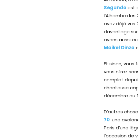
Segundo
est 
l’Alhambra les 
avez déjà vus 
davantage sur
avons aussi eu
Maikel Dinza
q
Et sinon, vous
vous n’irez sa
complet depuis
chanteuse capv
décembre au Tr
D’autres choses
70
, une avalan
Paris d’une lé
l’occasion de 