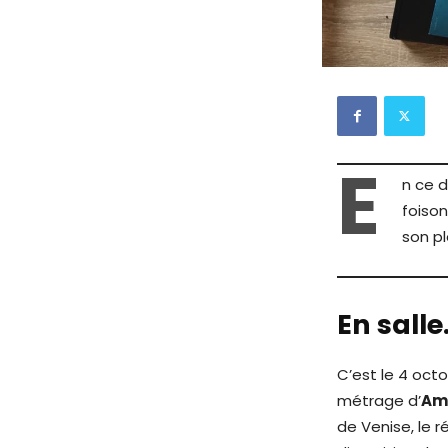
E
n ce d
foison
son pl
En sall
C’est le 4 oc
métrage d’
Am
de Venise, le r