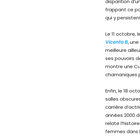
disparition d’u
frappant ce pa
qui y persisten
Le 11 octobre, 
Vicenta B
, une
meilleure aill
ses pouvoirs 
montre une Cuba
chamaniques p
Enfin, le 18 o
salles obscure
carrière d’actr
années 2000 da
relate l’histoi
femmes dans l