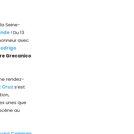
la Seine-
onde
! Du 13
’honneur avec
odrigo
re Grecanico
nne rendez-
z Cruz
s’est
ion,
les unes que
 scène au
rupo Compay