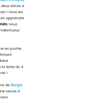
 deux dates à
cez ! Vous les
r en apprendre
undo
, nous
 talentueux
ame en poche,
fichant
ivine
 la date du 4
ver !
iens de
Bixiga
aine venue à
ement