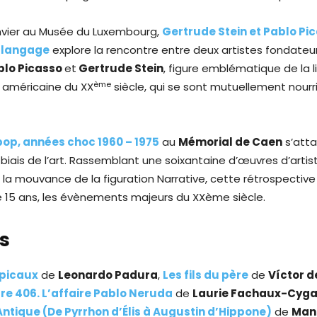
nvier au Musée du Luxembourg,
Gertrude Stein et Pablo Pi
u langage
explore la rencontre entre deux artistes fondateur
blo Picasso
et
Gertrude Stein
, figure emblématique de la l
ème
 américaine du XX
siècle, qui se sont mutuellement nour
op, années choc 1960 – 1975
au
Mémorial de Caen
s’atta
le biais de l’art. Rassemblant une soixantaine d’œuvres d’art
la mouvance de la figuration Narrative, cette rétrospective 
 15 ans, les évènements majeurs du XXème siècle.
es
picaux
de
Leonardo Padura
,
Les fils du pèr
e
de
Víctor d
e 406. L’affaire Pablo Neruda
de
Laurie Fachaux-Cyga
ntique (De Pyrrhon d’Élis à Augustin d’Hippone)
de
Man