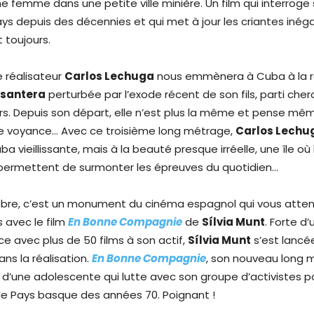
ne femme dans une petite ville minière. Un film qui interroge 
ys depuis des décennies et qui met à jour les criantes inéga
t toujours.
le réalisateur
Carlos Lechuga
nous emmènera à Cuba à la r
santera
perturbée par l’exode récent de son fils, parti cher
eurs. Depuis son départ, elle n’est plus la même et pense mê
de voyance… Avec ce troisième long métrage,
Carlos Lechu
 vieillissante, mais à la beauté presque irréelle, une île où 
ermettent de surmonter les épreuves du quotidien…
ctobre, c’est un monument du cinéma espagnol qui vous atte
s avec le film
En Bonne Compagnie
de
Sílvia Munt
. Forte d’
ice avec plus de 50 films à son actif,
Sílvia Munt
s’est lancée
ns la réalisation.
En Bonne Compagnie
, son nouveau long 
re d’une adolescente qui lutte avec son groupe d’activistes po
e Pays basque des années 70. Poignant !