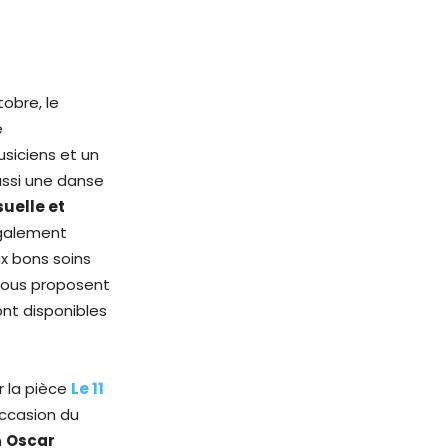
obre, le
e
usiciens et un
ussi une danse
suelle et
également
ux bons soins
ous proposent
ont disponibles
r la pièce
Le 11
occasion du
n
Oscar