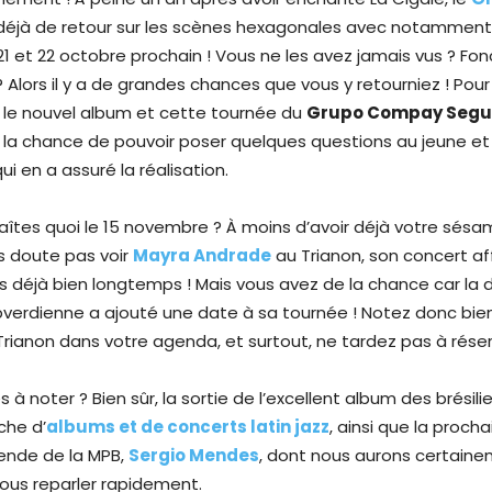
déjà de retour sur les scènes hexagonales avec notamment
21 et 22 octobre prochain ! Vous ne les avez jamais vus ? Fon
? Alors il y a de grandes chances que vous y retourniez ! Pou
 le nouvel album et cette tournée du
Grupo Compay Seg
 la chance de pouvoir poser quelques questions au jeune et
ui en a assuré la réalisation.
 faîtes quoi le 15 novembre ? À moins d’avoir déjà votre sés
ns doute pas voir
Mayra Andrade
au Trianon, son concert af
 déjà bien longtemps ! Mais vous avez de la chance car la d
erdienne a ajouté une date à sa tournée ! Notez donc bien
ianon dans votre agenda, et surtout, ne tardez pas à réser
 à noter ? Bien sûr, la sortie de l’excellent album des brésil
che d’
albums et de concerts latin jazz
, ainsi que la proch
gende de la MPB,
S
ergio Mendes
, dont nous aurons certain
vous reparler rapidement.