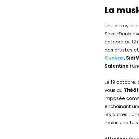
La mus
Une incroyable
Saint-Denis av
octobre au 12 
des artistes e
Cuevas
, Sidi
Salentino
! Un
Le 19 octobre,
vous au
Théât
imposée comme
enchainant une
les autres… Une
moins une fois
Attention, évé