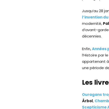
Jusqu’au 28 ja
l’invention d
modernité,
Pa
d’avant-garde
décennies.
Enfin,
Années p
l’Histoire par 
appartenant à 
une période de
Les livr
Ouragans tro
Árbol
,
Chambr
Scepticisme A