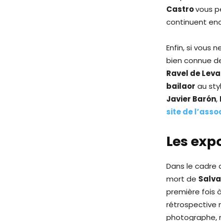
Castro
vous p
continuent enco
Enfin, si vous 
bien connue de
Ravel de Leva
bailaor
au sty
Javier Barón
,
site de l’assoc
Les exp
Dans le cadre
mort de
Salva
première fois 
rétrospective 
photographe, m