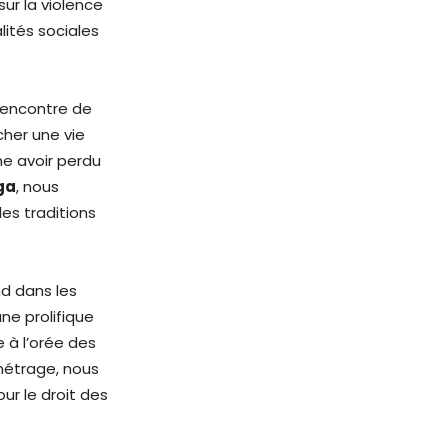
sur la violence
lités sociales
encontre de
cher une vie
me avoir perdu
ga
, nous
les traditions
nd dans les
une prolifique
 à l’orée des
métrage, nous
ur le droit des