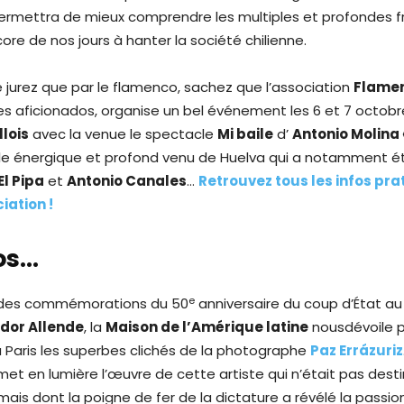
ermettra de mieux comprendre les multiples et profondes f
re de nos jours à hanter la société chilienne.
ne jurez que par le flamenco, sachez que l’association
Flamen
s aficionados, organise un bel événement les 6 et 7 octobr
llois
avec la venue le spectacle
Mi baile
d’
Antonio Molina «
le énergique et profond venu de Huelva qui a notamment é
El Pipa
et
Antonio Canales
…
Retrouvez tous les infos pra
iation !
os…
e
 des commémorations du 50
anniversaire du coup d’État a
dor Allende
, la
Maison de l’Amérique latine
nousdévoile p
à Paris les superbes clichés de la photographe
Paz Errázuriz
met en lumière l’œuvre de cette artiste qui n’était pas dest
ais dont la poigne de fer de la dictature a révélé la passion