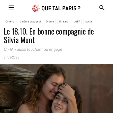
Cinéma
Cinéma espagnol
Drame
En salle
LGBT
Social
Le 18.10. En bonne compagnie de
Sílvia Munt
Un film aussi touchant qu'engagé
21/09/2023