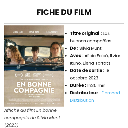
FICHE DU FILM
Titre original
:
Las
buenas compañías
De
:
Sílvia Munt
Avec :
Alícia Falcó, Itziar
Ituño, Elena Tarrats
Date de sortie :
18
octobre 2023
Durée :
1h35 min
Distributeur
:
Damned
Distribution
Affiche du film En bonne
compagnie de S
í
lvia Munt
(2023)