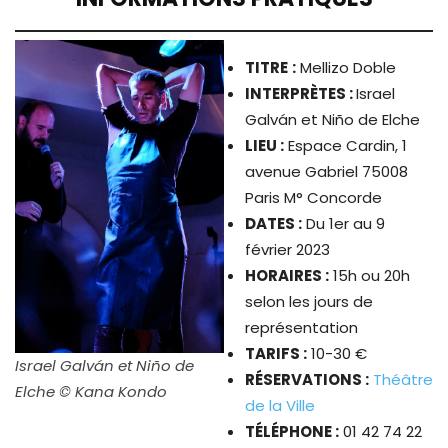
TITRE
:
Mellizo Doble
INTERPRÈTES :
Israel
Galván et Niño de Elche
LIEU :
Espace Cardin, 1
avenue Gabriel 75008
Paris M° Concorde
DATES :
Du 1er au 9
février 2023
HORAIRES :
15h ou 20h
selon les jours de
représentation
TARIFS :
10-30 €
Israel Galván et Niño de
RÉSERVATIONS :
Théâtre
Elche © Kana Kondo
de la Ville
TÉLÉPHONE :
01 42 74 22