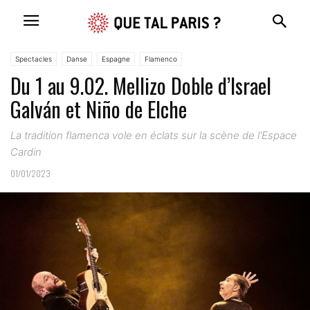
Spectacles
Danse
Espagne
Flamenco
Du 1 au 9.02. Mellizo Doble d’Israel
Galván et Niño de Elche
La tradition flamenca vole en éclats sur la scène de l'Espace
Cardin
01/01/2023