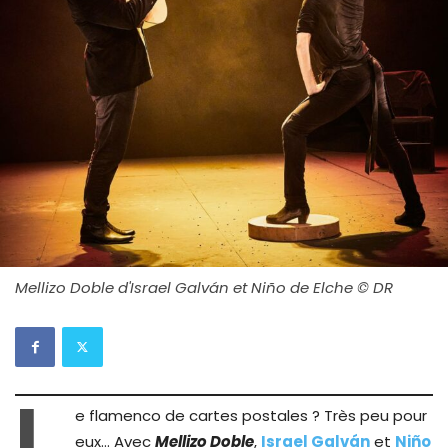
Mellizo Doble d'Israel Galván et Niño de Elche © DR
L
e flamenco de cartes postales ? Très peu pour
eux… Avec
Mellizo Doble
,
Israel Galván
et
Niño