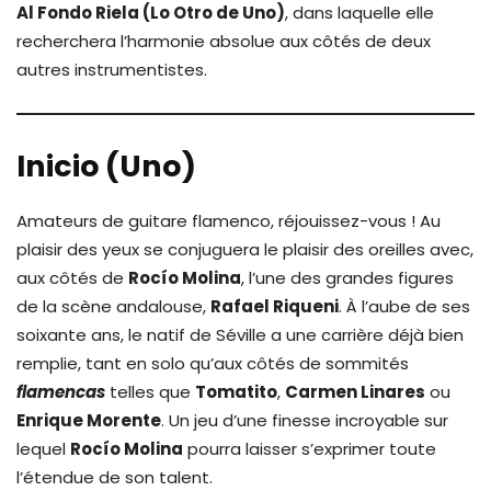
Al Fondo Riela (Lo Otro de Uno)
, dans laquelle elle
recherchera l’harmonie absolue aux côtés de deux
autres instrumentistes.
Inicio (Uno)
Amateurs de guitare flamenco, réjouissez-vous ! Au
plaisir des yeux se conjuguera le plaisir des oreilles avec,
aux côtés de
Rocío Molina
, l’une des grandes figures
de la scène andalouse,
Rafael Riqueni
. À l’aube de ses
soixante ans, le natif de Séville a une carrière déjà bien
remplie, tant en solo qu’aux côtés de sommités
flamencas
telles que
Tomatito
,
Carmen Linares
ou
Enrique Morente
. Un jeu d’une finesse incroyable sur
lequel
Rocío Molina
pourra laisser s’exprimer toute
l’étendue de son talent.