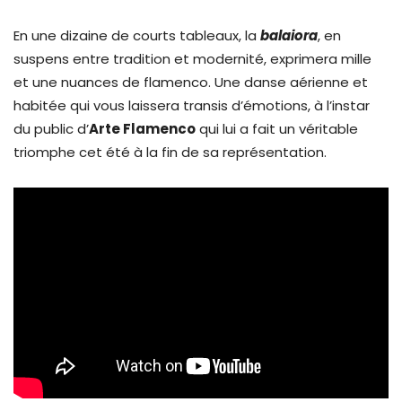
En une dizaine de courts tableaux, la
balaiora
, en
suspens entre tradition et modernité, exprimera mille
et une nuances de flamenco. Une danse aérienne et
habitée qui vous laissera transis d’émotions, à l’instar
du public d’
Arte Flamenco
qui lui a fait un véritable
triomphe cet été à la fin de sa représentation.