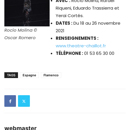
AVEC
:
Rocío Molina, Rafael
Riqueni, Eduardo Trassierra et
Yerai Cortés.
DATES :
Du 18 au 26 novembre
Rocío Molina ©
2021
Oscar Romero
RENSEIGNEMENTS :
www.theatre-chaillot.fr
TÉLÉPHONE :
01 53 65 30 00
TAGS
Espagne
Flamenco
webmaster