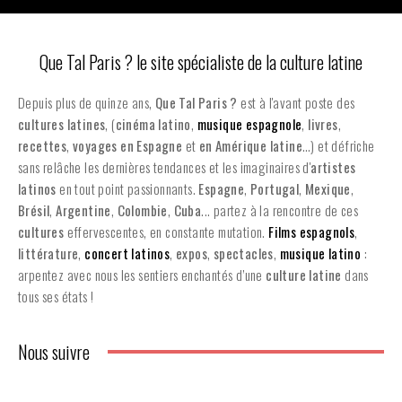
Que Tal Paris ? le site spécialiste de la culture latine
Depuis plus de quinze ans,
Que Tal Paris ?
est à l'avant poste des
cultures latines
, (
cinéma latino
,
musique espagnole
,
livres
,
recettes
,
voyages en Espagne
et
en
Amérique latine
…) et défriche
sans relâche les dernières tendances et les imaginaires d'
artistes
latinos
en tout point passionnants.
Espagne
,
Portugal
,
Mexique
,
Brésil
,
Argentine
,
Colombie
,
Cuba
... partez à la rencontre de ces
cultures
effervescentes, en constante mutation.
Films espagnols
,
littérature
,
concert latinos
,
expos
,
spectacles
,
musique latino
:
arpentez avec nous les sentiers enchantés d’une
culture latine
dans
tous ses états !
Nous suivre