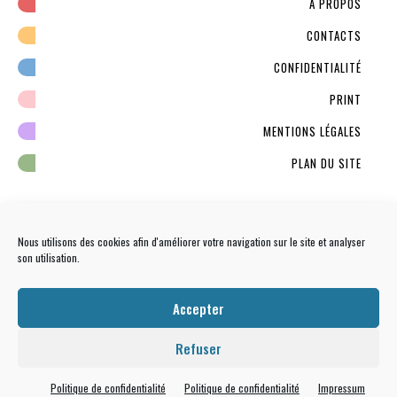
À PROPOS
CONTACTS
CONFIDENTIALITÉ
PRINT
MENTIONS LÉGALES
PLAN DU SITE
Nous utilisons des cookies afin d'améliorer votre navigation sur le site et analyser
son utilisation.
NEWSLETTER
S'INSCRIRE
Accepter
Refuser
Politique de confidentialité
Politique de confidentialité
Impressum
Tous droits réservés
Que Tal Paris ?
© -
Culture latine : musique, expo, film latino, livre