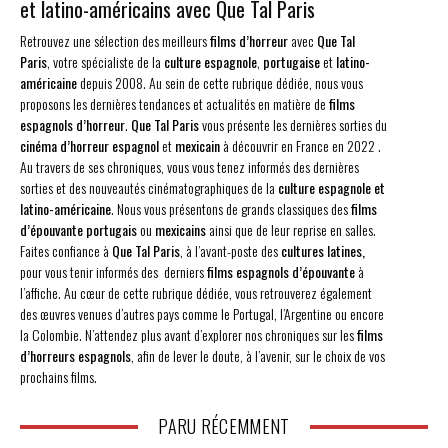
et latino-américains avec Que Tal Paris
Retrouvez une sélection des meilleurs
films d’horreur
avec
Que Tal
Paris
, votre spécialiste de la
culture espagnole
,
portugaise
et
latino-
américaine
depuis 2008. Au sein de cette rubrique dédiée, nous vous
proposons les dernières tendances et actualités en matière de
films
espagnols d’horreur
.
Que Tal Paris
vous présente les dernières sorties du
cinéma d’horreur
espagnol
et
mexicain
à découvrir en France en 2022 .
Au travers de ses chroniques, vous vous tenez informés des dernières
sorties et des nouveautés cinématographiques de la
culture espagnole et
latino-américaine
. Nous vous présentons de grands classiques des
films
d’épouvante portugais
ou
mexicains
ainsi que de leur reprise en salles.
Faites confiance à
Que Tal Paris
, à l’avant-poste des
cultures latines,
pour vous tenir informés des derniers
films espagnols d’épouvante
à
l’affiche. Au cœur de cette rubrique dédiée, vous retrouverez également
des œuvres venues d’autres pays comme le Portugal, l’Argentine ou encore
la Colombie. N’attendez plus avant d’explorer nos chroniques sur les
films
d’horreurs espagnols
, afin de lever le doute, à l’avenir, sur le choix de vos
prochains films.
PARU RÉCEMMENT