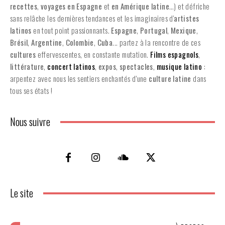
recettes
,
voyages en Espagne
et
en
Amérique latine
…) et défriche
sans relâche les dernières tendances et les imaginaires d'
artistes
latinos
en tout point passionnants.
Espagne
,
Portugal
,
Mexique
,
Brésil
,
Argentine
,
Colombie
,
Cuba
... partez à la rencontre de ces
cultures
effervescentes, en constante mutation.
Films espagnols
,
littérature
,
concert latinos
,
expos
,
spectacles
,
musique latino
:
arpentez avec nous les sentiers enchantés d’une
culture latine
dans
tous ses états !
Nous suivre
Le site