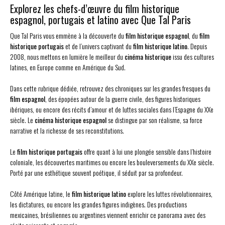
Explorez les chefs-d’œuvre du film historique
espagnol, portugais et latino avec Que Tal Paris
Que Tal Paris vous emmène à la découverte du
film historique espagnol
, du
film
historique portugais
et de l’univers captivant du
film historique latino
. Depuis
2008, nous mettons en lumière le meilleur du
cinéma historique
issu des cultures
latines, en Europe comme en Amérique du Sud.
Dans cette rubrique dédiée, retrouvez des chroniques sur les grandes fresques du
film espagnol
, des épopées autour de la guerre civile, des figures historiques
ibériques, ou encore des récits d’amour et de luttes sociales dans l’Espagne du XXe
siècle. Le
cinéma historique espagnol
se distingue par son réalisme, sa force
narrative et la richesse de ses reconstitutions.
Le
film historique portugais
offre quant à lui une plongée sensible dans l’histoire
coloniale, les découvertes maritimes ou encore les bouleversements du XXe siècle.
Porté par une esthétique souvent poétique, il séduit par sa profondeur.
Côté Amérique latine, le
film historique latino
explore les luttes révolutionnaires,
les dictatures, ou encore les grandes figures indigènes. Des productions
mexicaines, brésiliennes ou argentines viennent enrichir ce panorama avec des