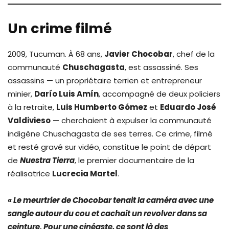
Un crime filmé
2009, Tucuman. À 68 ans,
Javier Chocobar
, chef de la
communauté
Chuschagasta
, est assassiné. Ses
assassins — un propriétaire terrien et entrepreneur
minier,
Darío Luis Amín
, accompagné de deux policiers
à la retraite,
Luis Humberto Gómez
et
Eduardo José
Valdivieso
— cherchaient à expulser la communauté
indigène Chuschagasta de ses terres. Ce crime, filmé
et resté gravé sur vidéo, constitue le point de départ
de
Nuestra Tierra
, le premier documentaire de la
réalisatrice
Lucrecia Martel
.
« Le meurtrier de Chocobar tenait la caméra avec une
sangle autour du cou et cachait un revolver dans sa
ceinture. Pour une cinéaste, ce sont là des