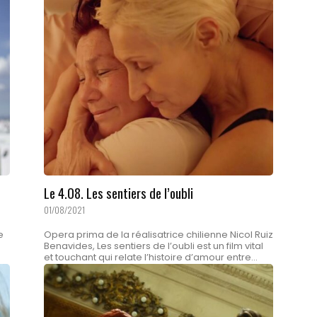
Le 4.08. Les sentiers de l’oubli
01/08/2021
e
Opera prima de la réalisatrice chilienne Nicol Ruiz
Benavides, Les sentiers de l’oubli est un film vital
.
et touchant qui relate l’histoire d’amour entre...