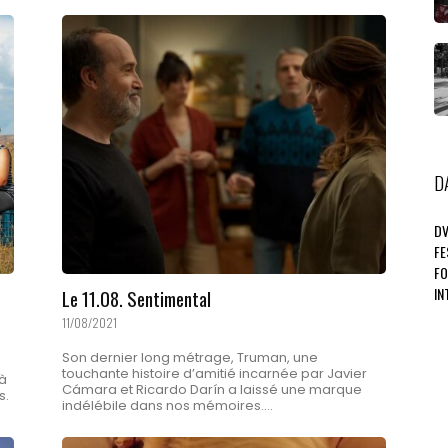
D
D
FE
F
IN
Le 11.08. Sentimental
11/08/2021
Son dernier long métrage, Truman, une
touchante histoire d’amitié incarnée par Javier
 à
Cámara et Ricardo Darín a laissé une marque
s.
indélébile dans nos mémoires....