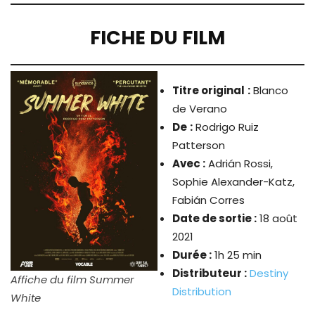
FICHE DU FILM
Titre original
:
Blanco
de Verano
De
:
Rodrigo Ruiz
Patterson
Avec :
Adrián Rossi,
Sophie Alexander-Katz,
Fabián Corres
Date de sortie :
18 août
2021
Durée :
1h 25 min
Distributeur :
Destiny
Affiche du film Summer
Distribution
White