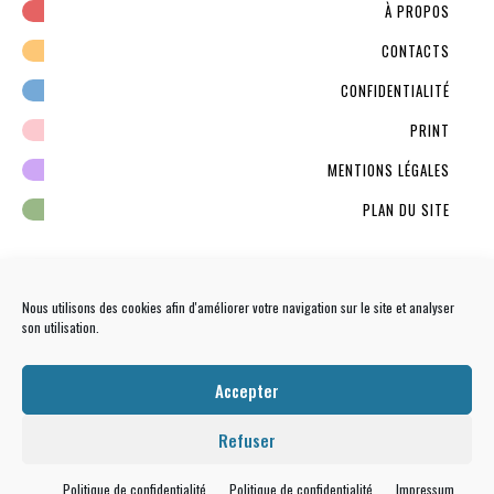
À PROPOS
CONTACTS
CONFIDENTIALITÉ
PRINT
MENTIONS LÉGALES
PLAN DU SITE
Nous utilisons des cookies afin d'améliorer votre navigation sur le site et analyser
son utilisation.
NEWSLETTER
S'INSCRIRE
Accepter
Refuser
Politique de confidentialité
Politique de confidentialité
Impressum
Tous droits réservés
Que Tal Paris ?
© -
Culture latine : musique, expo, film latino, livre