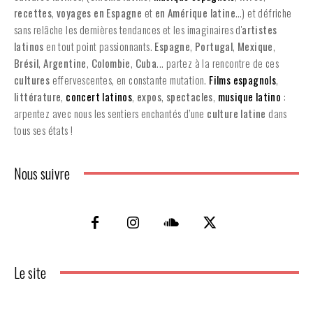
recettes
,
voyages en Espagne
et
en
Amérique latine
…) et défriche
sans relâche les dernières tendances et les imaginaires d'
artistes
latinos
en tout point passionnants.
Espagne
,
Portugal
,
Mexique
,
Brésil
,
Argentine
,
Colombie
,
Cuba
... partez à la rencontre de ces
cultures
effervescentes, en constante mutation.
Films espagnols
,
littérature
,
concert latinos
,
expos
,
spectacles
,
musique latino
:
arpentez avec nous les sentiers enchantés d’une
culture latine
dans
tous ses états !
Nous suivre
Le site