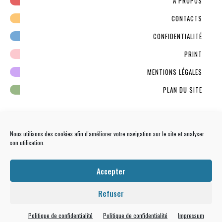
À PROPOS
CONTACTS
CONFIDENTIALITÉ
PRINT
MENTIONS LÉGALES
PLAN DU SITE
Nous utilisons des cookies afin d'améliorer votre navigation sur le site et analyser
son utilisation.
NEWSLETTER
S'INSCRIRE
Accepter
Refuser
Politique de confidentialité
Politique de confidentialité
Impressum
Tous droits réservés
Que Tal Paris ?
© -
Culture latine : musique, expo, film latino, livre