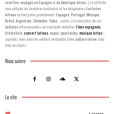
recettes
,
voyages en Espagne
et
en
Amérique latine
…) et défriche
sans relâche les dernières tendances et les imaginaires d'
artistes
latinos
en tout point passionnants.
Espagne
,
Portugal
,
Mexique
,
Brésil
,
Argentine
,
Colombie
,
Cuba
... partez à la rencontre de ces
cultures
effervescentes, en constante mutation.
Films espagnols
,
littérature
,
concert latinos
,
expos
,
spectacles
,
musique latino
:
arpentez avec nous les sentiers enchantés d’une
culture latine
dans
tous ses états !
Nous suivre
Le site