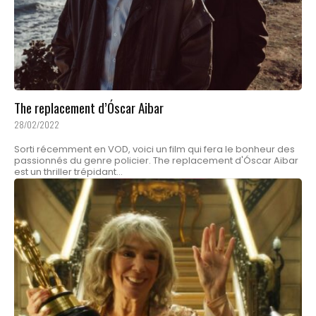
The replacement d’Óscar Aibar
28/02/2022
Sorti récemment en VOD, voici un film qui fera le bonheur des
passionnés du genre policier. The replacement d'Óscar Aibar
est un thriller trépidant...