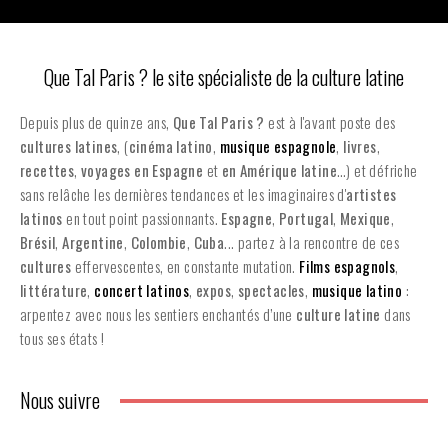
Que Tal Paris ? le site spécialiste de la culture latine
Depuis plus de quinze ans,
Que Tal Paris ?
est à l'avant poste des
cultures latines
, (
cinéma latino
,
musique espagnole
,
livres
,
recettes
,
voyages en Espagne
et
en
Amérique latine
…) et défriche
sans relâche les dernières tendances et les imaginaires d'
artistes
latinos
en tout point passionnants.
Espagne
,
Portugal
,
Mexique
,
Brésil
,
Argentine
,
Colombie
,
Cuba
... partez à la rencontre de ces
cultures
effervescentes, en constante mutation.
Films espagnols
,
littérature
,
concert latinos
,
expos
,
spectacles
,
musique latino
:
arpentez avec nous les sentiers enchantés d’une
culture latine
dans
tous ses états !
Nous suivre