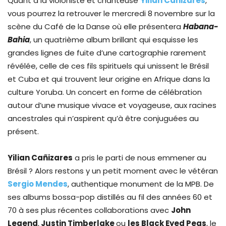
Quant à la violoniste et chanteuse
Yilian Cañizares
,
vous pourrez la retrouver le mercredi 8 novembre sur la
scène du Café de la Danse où elle présentera
Habana-
Bahia
, un quatrième album brillant qui esquisse les
grandes lignes de fuite d’une cartographie rarement
révélée, celle de ces fils spirituels qui unissent le Brésil
et Cuba et qui trouvent leur origine en Afrique dans la
culture Yoruba. Un concert en forme de célébration
autour d’une musique vivace et voyageuse, aux racines
ancestrales qui n’aspirent qu’à être conjuguées au
présent.
Yilian Cañizares
a pris le parti de nous emmener au
Brésil ? Alors restons y un petit moment avec le vétéran
Sergio Mendes
, authentique monument de la MPB. De
ses albums bossa-pop distillés au fil des années 60 et
70 à ses plus récentes collaborations avec
John
Legend
,
Justin Timberlake
ou
les Black Eyed Peas
, le