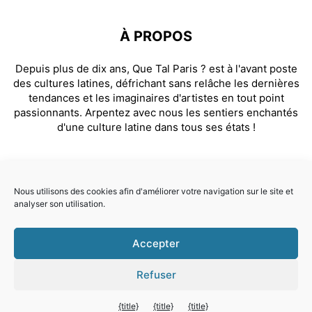
À PROPOS
Depuis plus de dix ans, Que Tal Paris ? est à l'avant poste
des cultures latines, défrichant sans relâche les dernières
tendances et les imaginaires d'artistes en tout point
passionnants. Arpentez avec nous les sentiers enchantés
d'une culture latine dans tous ses états !
SUIVEZ NOUS
Nous utilisons des cookies afin d'améliorer votre navigation sur le site et
analyser son utilisation.
Facebook
Instagram
Accepter
© Que Tal Paris ? 2026
Refuser
Quitter la version mobile
{title}
{title}
{title}