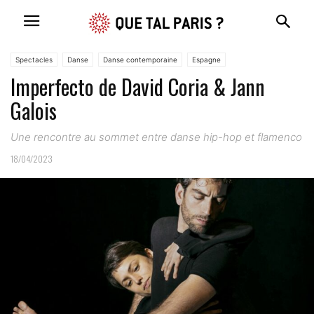
Spectacles
Danse
Danse contemporaine
Espagne
Imperfecto de David Coria & Jann
Galois
Une rencontre au sommet entre danse hip-hop et flamenco
18/04/2023