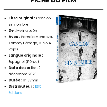
FICHE DU FILM
Titre original
:
Canción
sin nombre
De
:
Melina León
Avec
:
Pamela Mendoza,
Tommy Párraga, Lucio A.
Rojas
Langue originale
:
Espagnol (Pérou)
Date de sortie
:
2
décembre 2020
Durée
:
1h 37min
Distributeur
:
ESC
Éditions