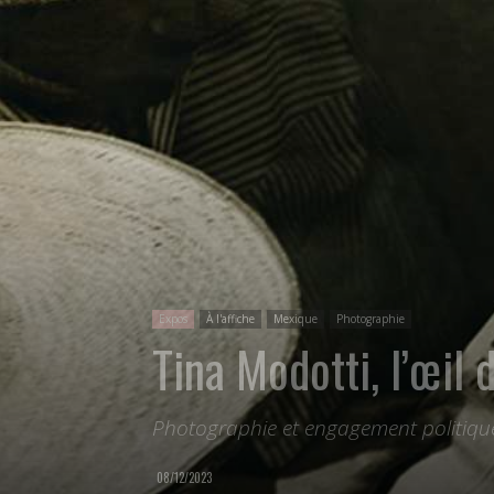
Expos
À l'affiche
Mexique
Photographie
Tina Modotti, l’œil 
Photographie et engagement politiqu
08/12/2023