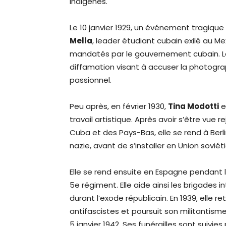
indigènes.
Le 10 janvier 1929, un événement tragiqu
Mella
, leader étudiant cubain exilé au M
mandatés par le gouvernement cubain. 
diffamation visant à accuser la photogra
passionnel.
Peu après, en février 1930,
Tina Modotti
e
travail artistique. Après avoir s’être vue
Cuba et des Pays-Bas, elle se rend à Berlin
nazie, avant de s’installer en Union soviét
Elle se rend ensuite en Espagne pendant l
5e régiment. Elle aide ainsi les brigades 
durant l’exode républicain. En 1939, elle 
antifascistes et poursuit son militantisme
5 janvier 1942. Ses funérailles sont suivies