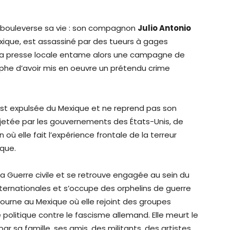
e bouleverse sa vie : son compagnon
Julio Antonio
exique, est assassiné par des tueurs à gages
La presse locale entame alors une campagne de
phe d’avoir mis en oeuvre un prétendu crime
st expulsée du Mexique et ne reprend pas son
 rejetée par les gouvernements des États-Unis, de
 où elle fait l’expérience frontale de la terreur
ique.
a Guerre civile et se retrouve engagée au sein du
internationales et s’occupe des orphelins de guerre
retourne au Mexique où elle rejoint des groupes
 politique contre le fascisme allemand. Elle meurt le
 par sa famille, ses amis, des militants, des artistes,