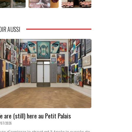
OIR AUSSI
e are (still) here au Petit Palais
/07/2026
vie d'explorer le street art ? Après le succès de