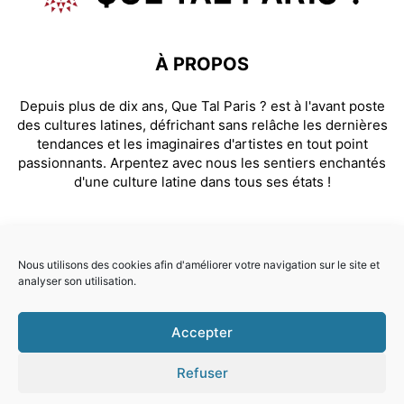
À PROPOS
Depuis plus de dix ans, Que Tal Paris ? est à l'avant poste
des cultures latines, défrichant sans relâche les dernières
tendances et les imaginaires d'artistes en tout point
passionnants. Arpentez avec nous les sentiers enchantés
d'une culture latine dans tous ses états !
SUIVEZ NOUS
Nous utilisons des cookies afin d'améliorer votre navigation sur le site et
analyser son utilisation.
Facebook
Instagram
Accepter
© Que Tal Paris ? 2026
Refuser