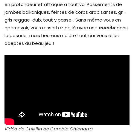
en profondeur et attaque à tout va. Passements de
jambes balkaniques, feintes de corps arabisantes, gri-
gris reggae-dub, tout y passe… Sans même vous en
apercevoir, vous ressortez de là avec une
manita
dans
la besace…mais heureux malgré tout car vous êtes
adeptes du beau jeu !
Vidéo de Chikilin de Cumbia Chicharra