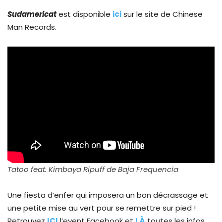
Sudamericat
est disponible
ici
sur le site de Chinese
Man Records.
Tatoo feat. Kimbaya Ripuff de Baja Frequencia
Une fiesta d’enfer qui imposera un bon décrassage et
une petite mise au vert pour se remettre sur pied !
Retrouvez
ICI
l’event Facebook et
LÀ
toutes les infos