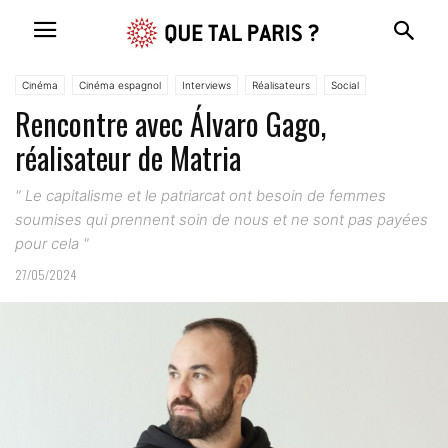
Cinéma
Cinéma espagnol
Interviews
Réalisateurs
Social
Rencontre avec Álvaro Gago,
réalisateur de Matria
" Le capitalisme et le patriarcat ont besoin de femmes
soumises qui prennent soin de nous et ne sont pas payées
pour cela "
27/05/2024